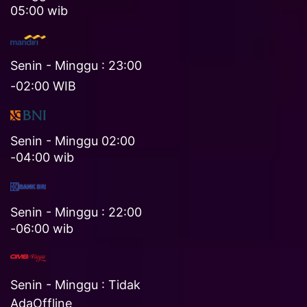
05:00 wib
Senin - Minggu : 23:00
-02:00 WIB
Senin - Minggu 02:00
-04:00 wib
Senin - Minggu : 22:00
-06:00 wib
Senin - Minggu : Tidak
AdaOffline